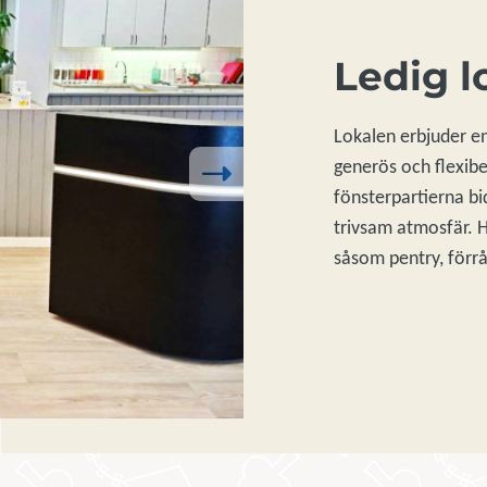
Ledig l
Lokalen erbjuder e
generös och flexibe
Next
fönsterpartierna bidr
trivsam atmosfär. 
såsom pentry, förr