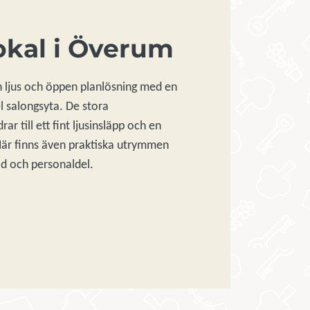
okal i Överum
n ljus och öppen planlösning med en
l salongsyta. De stora
ar till ett fint ljusinsläpp och en
Här finns även praktiska utrymmen
åd och personaldel.