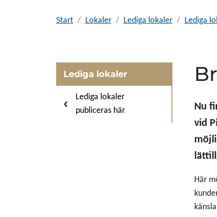
Start
Lokaler
Lediga lokaler
Lediga lo
Br
Lediga lokaler
Lediga lokaler
Nu fi
publiceras här
vid P
möjli
lättil
Här mö
kunder
känsla