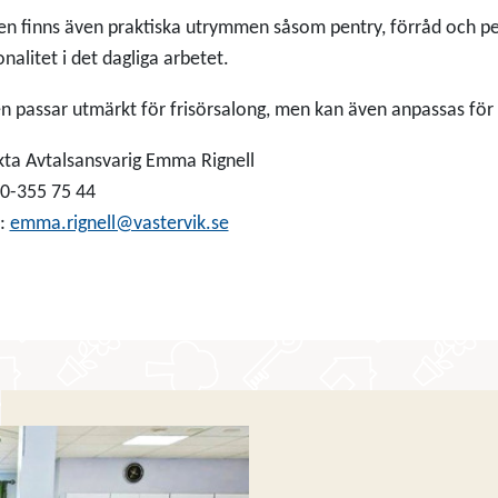
len finns även praktiska utrymmen såsom pentry, förråd och p
onalitet i det dagliga arbetet.
n passar utmärkt för frisörsalong, men kan även anpassas för
ta Avtalsansvarig Emma Rignell
10-355 75 44
t:
emma.rignell@vastervik.se