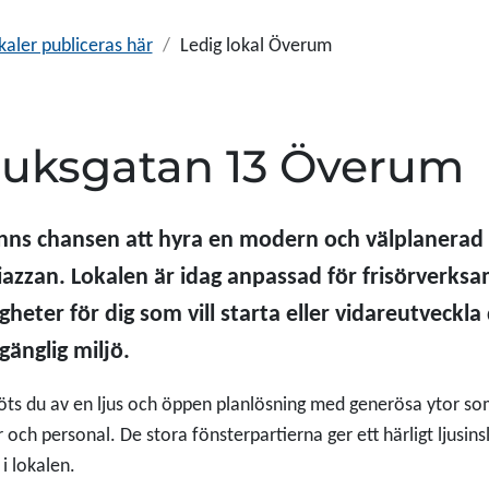
kaler publiceras här
Ledig lokal Överum
uksgatan 13 Överum
nns chansen att hyra en modern och välplanerad l
iazzan. Lokalen är idag anpassad för frisörverk
gheter för dig som vill starta eller vidareutveckla
lgänglig miljö.
ts du av en ljus och öppen planlösning med generösa ytor so
 och personal. De stora fönsterpartierna ger ett härligt ljusinsl
 i lokalen.