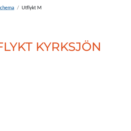
sschema
Utflykt M
FLYKT KYRKSJÖN