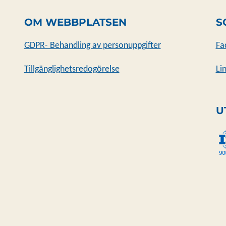
OM WEBBPLATSEN
S
GDPR- Behandling av personuppgifter
Fa
Tillgänglighetsredogörelse
Li
U