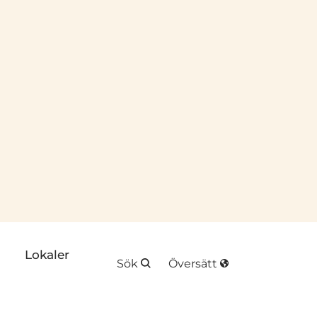
plats
k till annan webbplats
Lokaler
Sök
Översätt