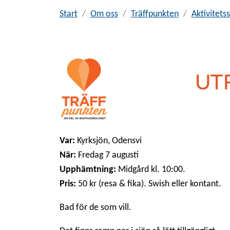
Start
Om oss
Träffpunkten
Aktivitet
UT
Var:
Kyrksjön, Odensvi
När:
Fredag 7 augusti
Upphämtning:
Midgård
kl. 10:00
.
Pris:
50 kr (resa & fika). Swish eller kontant.
B
ad för de som vill.