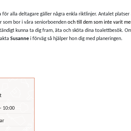
a för alla deltagare gäller några enkla riktlinjer. Antalet platser
ner som bor i våra seniorboenden
och till dem som inte varit m
ständigt kunna ta dig fram, äta och sköta dina toalettbesök. O
takta
Susanne
i förväg så hjälper hon dig med planeringen.
t
- 10:00
ar