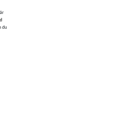
 är
ed
m du