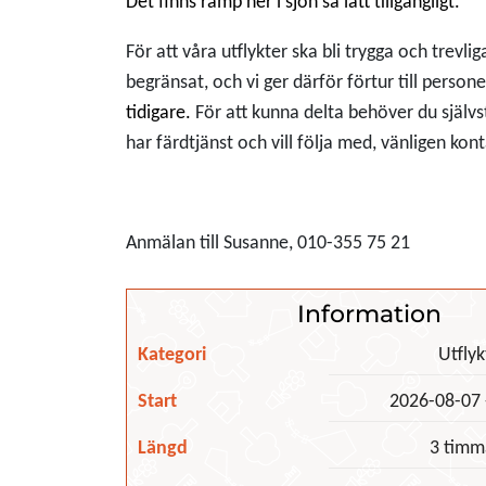
Det finns ramp ner i sjön så lätt tillgängligt.
För att våra utflykter ska bli trygga och trevlig
begränsat, och vi ger därför förtur till perso
tidigare.
För att kunna delta behöver du själv
har färdtjänst och vill följa med, vänligen kon
Anmälan till Susanne, 010-355 75 21
Information
Kategori
Utflyk
Start
2026-08-07 
Längd
3 timm