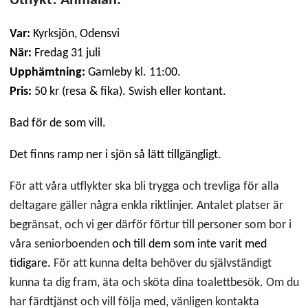
Utflykt! Anmälan.
Var:
Kyrksjön, Odensvi
När:
Fredag 31 juli
Upphämtning:
Gamleby
kl. 11:00
.
Pris:
50 kr (resa & fika). Swish eller kontant.
B
ad för de som vill.
Det finns ramp ner i sjön så lätt tillgängligt.
För att våra utflykter ska bli trygga och trevliga för alla
deltagare gäller några enkla riktlinjer. Antalet platser är
begränsat, och vi ger därför förtur till personer som bor i
våra seniorboenden
och till dem som inte varit med
tidigare.
För att kunna delta behöver du självständigt
kunna ta dig fram, äta och sköta dina toalettbesök. Om du
har färdtjänst och vill följa med, vänligen kontakta