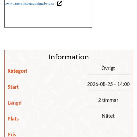
Länk till annan webbplats
www.vasterviksbegravningsbyra.se
Information
Övrigt
Kategori
2026-08-25 - 14:00
Start
2 timmar
Längd
Nätet
Plats
-
Pris