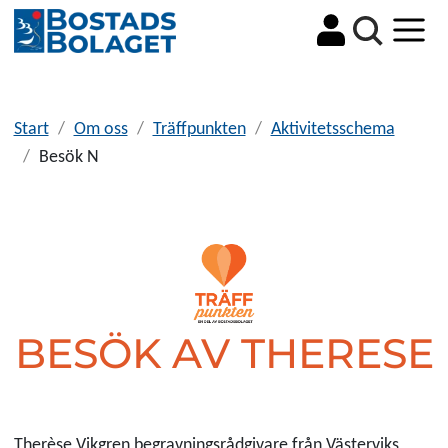
Sök
Start
Om oss
Träffpunkten
Aktivitetsschema
Besök N
BESÖK AV THERESE
Therèse Vikgren begravningsrådgivare från Västerviks