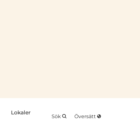
plats
k till annan webbplats
Lokaler
Sök
Översätt