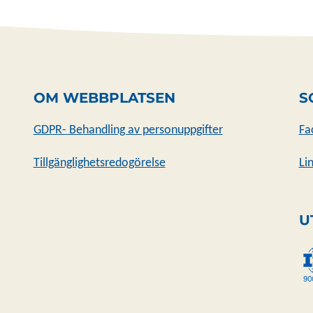
OM WEBBPLATSEN
S
GDPR- Behandling av personuppgifter
Fa
Tillgänglighetsredogörelse
Li
U