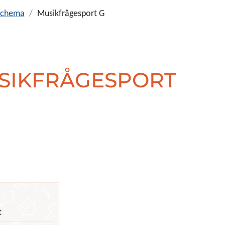
sschema
Musikfrågesport G
SIKFRÅGESPORT
t