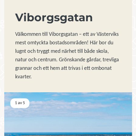
Viborgsgatan
Välkommen till Viborgsgatan – ett av Västerviks
mest omtyckta bostadsområden! Här bor du
lugnt och tryggt med närhet till både skola,
natur och centrum. Grönskande gårdar, trevliga
grannar och ett hem att trivas i ett ombonat
kvarter.
Visar bild
1 av 5