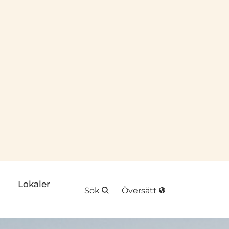
plats
k till annan webbplats
Lokaler
Sök
Översätt