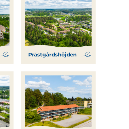
Prästgårdshöjden