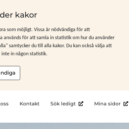
der kakor
 bra som möjligt. Vissa är nödvändiga för att
 används för att samla in statistik om hur du använder
" samtycker du till alla kakor. Du kan också välja att
nte in någon statistik.
ndiga
Länk till annan webb
Län
oss
Kontakt
Sök ledigt
Mina sidor