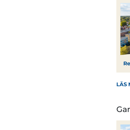
Re
LÄS 
Ga