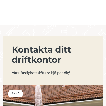
Kontakta ditt
driftkontor
Våra fastighetsskötare hjälper dig!
Visar bild
1 av 3