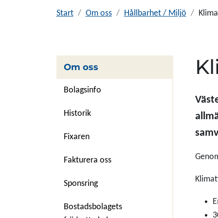
Start
Om oss
Hållbarhet / Miljö
Klima
Kl
Om oss
Bolagsinfo
Väste
Historik
allm
samv
Fixaren
Genom 
Fakturera oss
Klimat
Sponsring
E
Bostadsbolagets
3