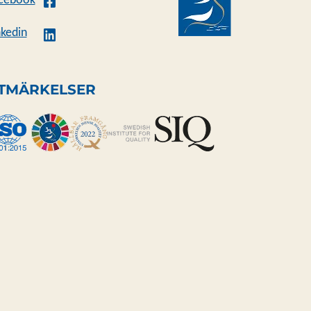
cebook
nkedin
TMÄRKELSER