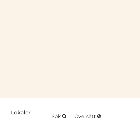
plats
k till annan webbplats
Lokaler
Sök
Översätt