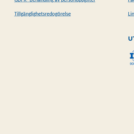
GDPR- Behandling av personuppgifter
Fa
Tillgänglighetsredogörelse
Li
U