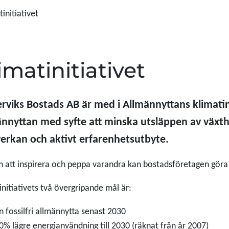
tinitiativet
imatinitiativet
rviks Bostads AB är med i Allmännyttans klimati
ännyttan med syfte att minska utsläppen av växt
erkan och aktivt erfarenhetsutbyte.
att inspirera och peppa varandra kan bostadsföretagen göra 
initiativets två övergripande mål är:
n fossilfri allmännytta senast 2030
0% lägre energianvändning till 2030 (räknat från år 2007)