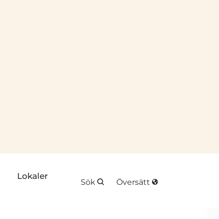
plats
k till annan webbplats
Lokaler
Sök
Översätt