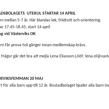
DSBOLAGETS UTEKUL STARTAR 14 APRIL
rn mellan 5-7 år. Här blandas lek, friidrott och orientering.
ar 17.45-18.45, start 14 april
g vid Västerviks OK
arn får prova två gånger innan medlemskap krävs.
 frågor går det bra att mejla Lena Eliasson Lööf: lena.el@vast
ERVIKSFEMMAN 20 MAJ
art för alla barn upp till 12 år. Bostadbolaget bjuder alla barn