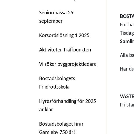
Seniormässa 25
BOSTA
september
För ba
Tisdag
Korsordslösning 1 2025
Samlin
Aktiviteter Träffpunkten
Alla b
Vi söker byggprojektledare
Har du
Bostadsbolagets
Friidrottsskola
VÄST
Hyresförhandling för 2025
Fri st
är klar
Bostadsbolaget firar
Gamleby 750 år!