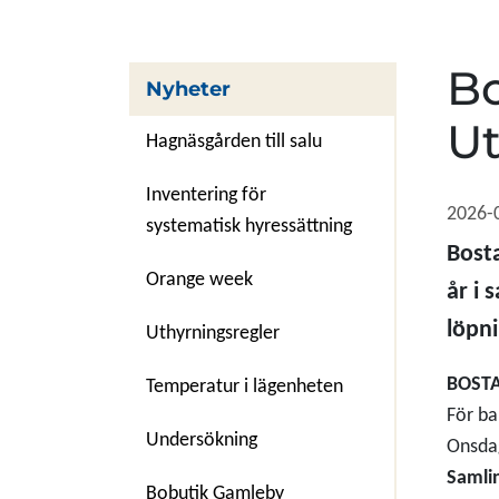
Bo
Nyheter
Ut
Hagnäsgården till salu
Inventering för
2026-
systematisk hyressättning
Bosta
Orange week
år i 
löpni
Uthyrningsregler
BOSTA
Temperatur i lägenheten
För ba
Undersökning
Onsdag
Samlin
Bobutik Gamleby