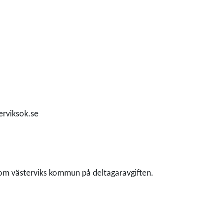
erviksok.se
 inom västerviks kommun på deltagaravgiften.