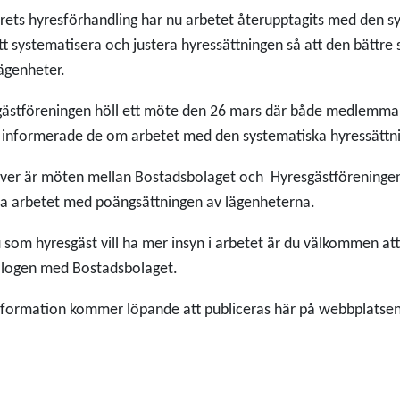
årets hyresförhandling har nu arbetet återupptagits med den s
t systematisera och justera hyressättningen så att den bättre
lägenheter.
ästföreningen höll ett möte den 26 mars där både medlemma
informerade de om arbetet med den systematiska hyressättn
er är möten mellan Bostadsbolaget och Hyresgästföreningen 
ra arbetet med poängsättningen av lägenheterna.
som hyresgäst vill ha mer insyn i arbetet är du välkommen att
alogen med Bostadsbolaget.
formation kommer löpande att publiceras här på webbplatsen